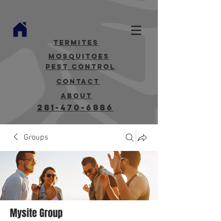
termites
mosquitoes
Pest Control
contact
about
281-470-6886
Groups
Mysite Group