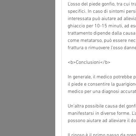
L'osso del piede gonfio, tra cui t
specifici. In caso di sintomi persi
interessata può aiutare ad alleviare
ghiaccio per 10-15 minuti, ad ese
trattamento dipende dalla causa 
come metatarso, può essere neces
frattura o rimuovere l'osso dann
<b>Conclusioni</b>
In generale, il medico potrebbe 
il piede e consentire la guarigion
medico per una diagnosi accurat
Un'altra possibile causa del gonf
manifestarsi in diverse forme. L'
possono aiutare ad alleviare il do
Il riposo è il primo passo da pren