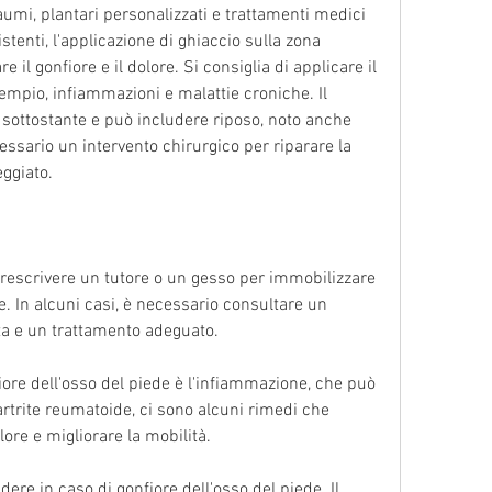
raumi, plantari personalizzati e trattamenti medici 
stenti, l'applicazione di ghiaccio sulla zona 
 il gonfiore e il dolore. Si consiglia di applicare il 
mpio, infiammazioni e malattie croniche. Il 
sottostante e può includere riposo, noto anche 
sario un intervento chirurgico per riparare la 
eggiato.
prescrivere un tutore o un gesso per immobilizzare 
e. In alcuni casi, è necessario consultare un 
a e un trattamento adeguato.
iore dell'osso del piede è l'infiammazione, che può 
artrite reumatoide, ci sono alcuni rimedi che 
lore e migliorare la mobilità.
dere in caso di gonfiore dell'osso del piede. Il 