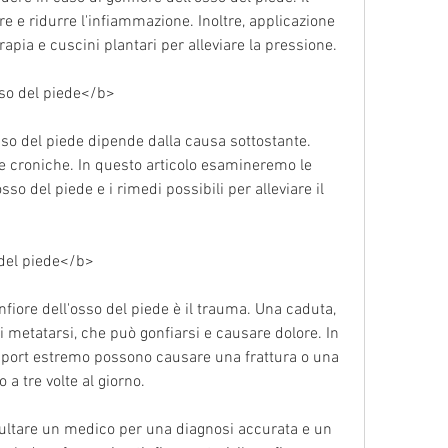
e e ridurre l'infiammazione. Inoltre, applicazione 
erapia e cuscini plantari per alleviare la pressione.
sso del piede</b>
sso del piede dipende dalla causa sottostante. 
e croniche. In questo articolo esamineremo le 
sso del piede e i rimedi possibili per alleviare il 
 del piede</b>
fiore dell'osso del piede è il trauma. Una caduta, 
 metatarsi, che può gonfiarsi e causare dolore. In 
sport estremo possono causare una frattura o una 
 a tre volte al giorno.
sultare un medico per una diagnosi accurata e un 