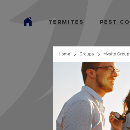
termites
Pest C
Home
Groups
Mysite Group