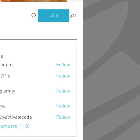
Join
s
kadem
Follow
m
al116
Follow
g emily
Follow
ima
Follow
o.tvactivatecode
Follow
ctivatecode
Members (118)