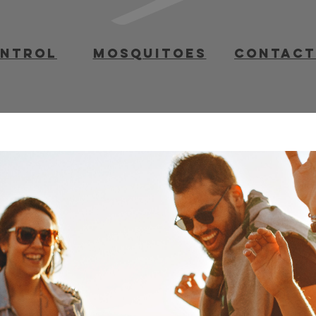
ontrol
mosquitoes
contact