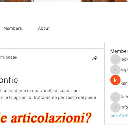
Members
About
Member
нтирован!
jec
jeckade
kaj
kajal116
onfio
kan
e un sintomo di una varietà di condizioni 
fat
i e le opzioni di trattamento per l'osso del piede 
fatima
inf
info.tva
See All 