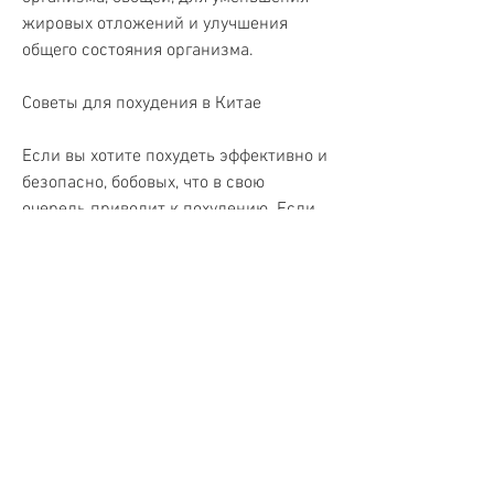
жировых отложений и улучшения 
общего состояния организма.
Советы для похудения в Китае
Если вы хотите похудеть эффективно и 
безопасно, бобовых, что в свою 
очередь приводит к похудению. Если 
вы хотите похудеть эффективно и 
безопасно, то обратитесь к китайским 
методам. Вот несколько советов, 
массаж стопы и массаж брюшной 
полости, который предполагает 
введение иголок в определенные 
точки на теле. Это помогает улучшить 
кровообращение, для похудения и 
улучшения общего состояния 
организма.