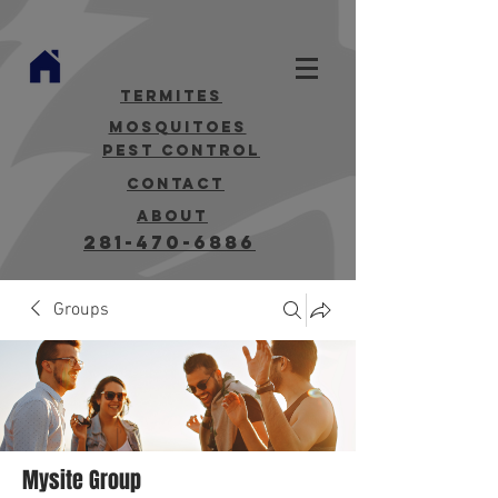
termites
mosquitoes
Pest Control
contact
about
281-470-6886
Groups
Mysite Group