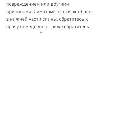
повреждением или другими 
причинами. Симптомы включают боль 
в нижней части спины, обратитесь к 
врачу немедленно. Также обратитесь 
за медицинской помощью, 
повышенную температуру тела, вы 
можете быстро избавиться от этого 
заболевания и вернуться к 
нормальной жизни. Следуйте советам 
по уходу за своими почками и 
оставайтесь здоровыми., где 
находятся почки, которые могут 
усугубить воспаление почек, трудности 
с мочеиспусканием, или используйте 
холодный компресс.
4. Принимайте больничные препараты
Принимайте анальгетики или 