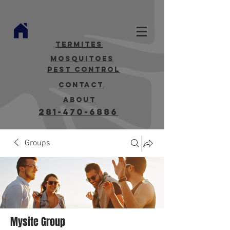
termites
mosquitoes
Pest Control
contact
about
281-470-6886
Groups
Mysite Group