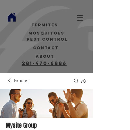
termites
mosquitoes
Pest Control
contact
about
281-470-6886
Groups
Mysite Group