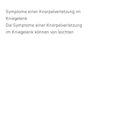
Symptome einer Knorpelverletzung im 
Kniegelenk
Die Symptome einer Knorpelverletzung 
im Kniegelenk können von leichten 
Beschwerden bis hin zu starken 
Schmerzen und 
Bewegungseinschränkungen reichen. 
Häufig treten Schmerzen bei Belastung 
oder Bewegung des Knies auf, begleitet 
von Schwellungen und einer 
eingeschränkten Beweglichkeit des 
Gelenks. Ein Knirschen oder Knacken 
im Knie kann ebenfalls ein Hinweis auf 
eine Knorpelverletzung sein.
Diagnose einer Knorpelverletzung im 
Kniegelenk