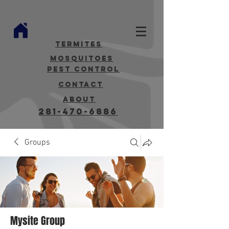
termites
mosquitoes
Pest Control
contact
about
281-470-6886
Groups
Mysite Group