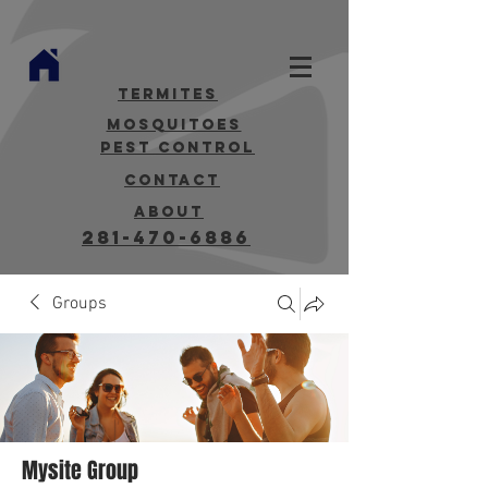
termites
mosquitoes
Pest Control
contact
about
281-470-6886
Groups
Mysite Group