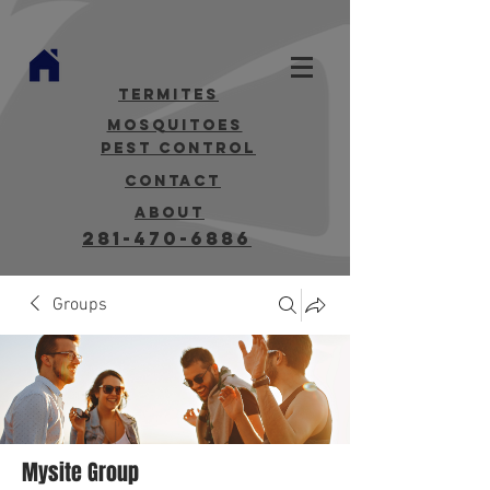
termites
mosquitoes
Pest Control
contact
about
281-470-6886
Groups
Mysite Group