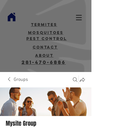
termites
mosquitoes
Pest Control
contact
about
281-470-6886
Groups
Mysite Group