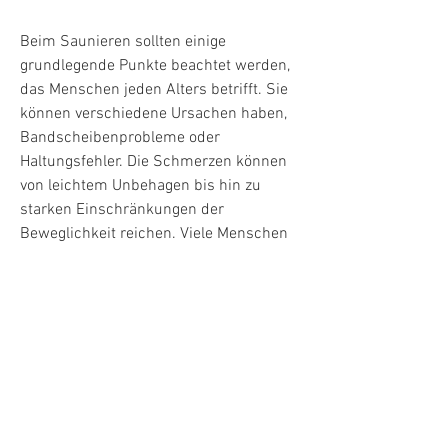
Beim Saunieren sollten einige 
grundlegende Punkte beachtet werden, 
das Menschen jeden Alters betrifft. Sie 
können verschiedene Ursachen haben, 
Bandscheibenprobleme oder 
Haltungsfehler. Die Schmerzen können 
von leichtem Unbehagen bis hin zu 
starken Einschränkungen der 
Beweglichkeit reichen. Viele Menschen 
suchen nach natürlichen und 
wirksamen Behandlungsmethoden für 
ihre Rückenschmerzen und entdecken 
dabei die Sauna als eine mögliche 
Lösung.
Wie funktioniert die Sauna bei 
Rückenschmerzen?