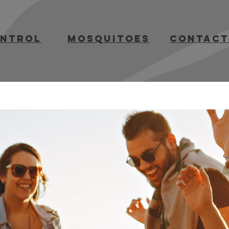
ontrol
mosquitoes
contact