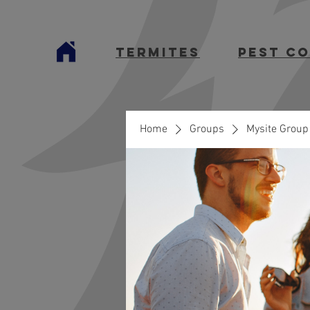
termites
Pest C
Home
Groups
Mysite Group