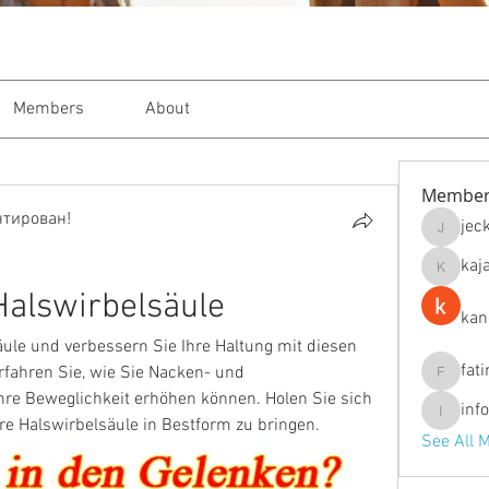
Members
About
Member
нтирован!
jec
jeckade
kaj
kajal116
Halswirbelsäule
kan
ule und verbessern Sie Ihre Haltung mit diesen 
fat
fahren Sie, wie Sie Nacken- und 
fatima
e Beweglichkeit erhöhen können. Holen Sie sich 
inf
info.tva
re Halswirbelsäule in Bestform zu bringen.
See All 