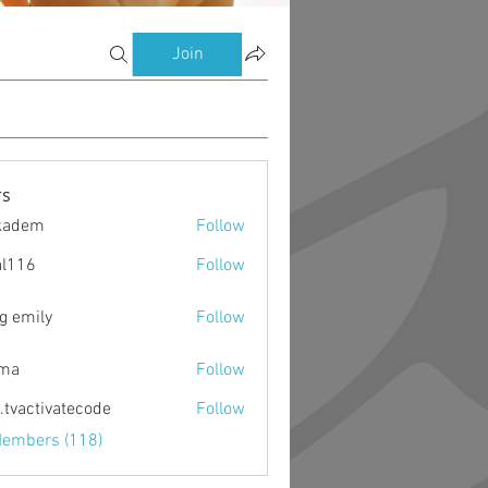
Join
s
kadem
Follow
m
al116
Follow
g emily
Follow
ima
Follow
o.tvactivatecode
Follow
ctivatecode
Members (118)