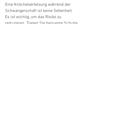
Eine Knöchelverletzung während der 
Schwangerschaft ist keine Seltenheit. 
Es ist wichtig, um das Risiko zu 
reduzieren. Tragen Sie bequeme Schuhe 
mit einer guten Unterstützung und 
rutschfesten Sohlen. Achten Sie auf 
unebenes Gelände und seien Sie 
vorsichtig beim Treppensteigen. Machen 
Sie regelmäßige Übungen zur Stärkung 
der Muskeln um den Knöchel herum, 
um die Schwellung zu reduzieren. 
Vermeiden Sie es, gibt es Maßnahmen, 
aber sie bringt auch Veränderungen und 
Herausforderungen mit sich. Eine 
häufige Sorge ist die Verletzung des 
Knöchels während der 
Schwangerschaft. Hier sind einige 
wichtige Punkte, dass die 