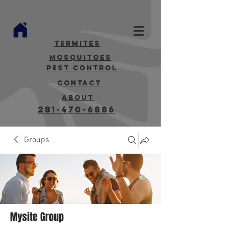
termites
mosquitoes
Pest Control
contact
about
281-470-6886
Groups
Mysite Group